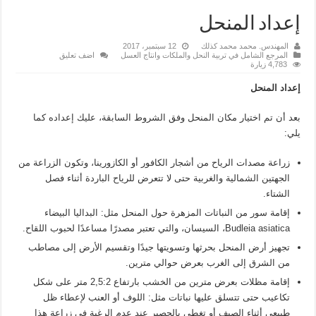
إعداد المنحل
المهندس. محمد محمد كذلك
12 سبتمبر، 2017
المرجع الشامل في تربية النحل والملكات وانتاج العسل
اضف تعليق
4,783 زيارة
إعداد المنحل
بعد أن تم اختيار مكان المنحل وفق الشروط السابقة، عليك إعداده كما
يلي:
زراعة مصدات الرياح من أشجار الكافور أو الكازورينا، وتكون الزراعة من
الجهتين الشمالية والغربية حتى لا تتعرض للرياح الباردة أثناء فصل
الشتاء.
إقامة سور من النباتات المزهرة حول المنحل مثل: البداليا البيضاء
Budleia asiatica، السيسان، والتي تعتبر مصدرًا مساعدًا لحبوب اللقاح.
تجهيز أرض المنحل بحرثها وتسويتها جيدًا وتقسيم الأرض إلى مصاطب
من الشرق إلى الغرب بعرض حوالي مترين.
إقامة مظلات بعرض مترين من الخشب بارتفاع 2,5:2 متر على شكل
تكاعيب حتى تتسلق عليها نباتات مثل: اللوف أو العنب لإعطاء ظل
طبيعي أثناء الصيف أو تغطى بالحصير عند عدم الرغبة في زراعة هذا