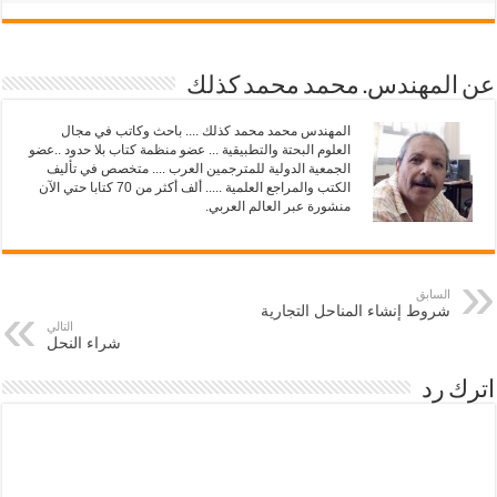
و
ي
ي
س
ت
ب
ر
و
(
ك
ف
(
عن المهندس. محمد محمد كذلك
ت
ف
ح
ت
ف
ح
المهندس محمد محمد كذلك .... باحث وكاتب في مجال
ي
ف
العلوم البحتة والتطبيقية ... عضو منظمة كتاب بلا حدود ..عضو
ن
ي
ا
ن
الجمعية الدولية للمترجمين العرب .... متخصص في تأليف
ف
ا
الكتب والمراجع العلمية ..... ألف أكثر من 70 كتابا حتي الآن
ذ
ف
منشورة عبر العالم العربي.
ة
ذ
ج
ة
د
ج
ي
د
د
ي
ة
د
)
السابق
ة
)
شروط إنشاء المناحل التجارية
التالي
شراء النحل
اترك رد