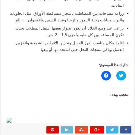
النباتات.
زراعة مساحات بين المصاطب بأشجار متساقطة الأوراق، مثل الحلويات
والتوت ونباتات رجلة الزهور والزيتيا وعباد الشمن والأقحوان …. إلخ.
يراعى عند وضع الخلايا أن تكون بجوار بعضها أسفل المظلات بحيث
تكون المسافة بين كل خلية وأخرى 1,5 – 2 متر.
إقامة مكان مناسب لفرز العسل وتخزين الأقراص الشمعية ولتخزين
العسل وباقي منتجات النحل حتى استخدامها أو بيعها.
شارك هذا الموضوع:
ا
ا
ض
ن
غ
ق
ط
ر
ل
ل
ل
ل
معجب بهذه:
م
م
ش
ش
ا
ا
ر
ر
ك
ك
ة
ة
ع
ع
ل
ل
ى
ى
ت
ف