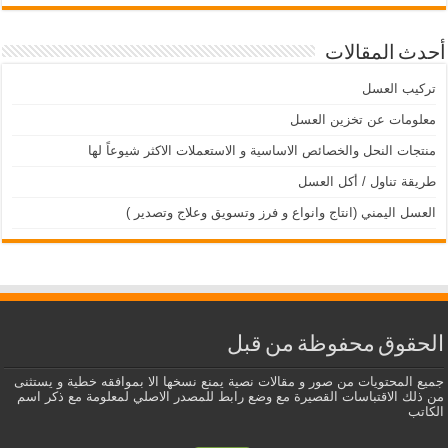
أحدث المقالات
تركيب العسل
معلومات عن تخزين العسل
منتجات النحل والخصائص الاساسية و الاستعملات الاكثر شيوعاً لها
طريقة تناول / أكل العسل
العسل اليمني (انتاج وانواع و فرز وتسويق وعلاج وتصدير )
الحقوق محفوظة من قبل
جميع المحتويات من صور و مقالات نصية يمنع نسخها الا بموافقه خطية و يستثنى
من ذلك الاقتباسات القصيرة مع وضع رابط للمصدر الاصلي لمعلومة مع ذكر اسم
الكاتب