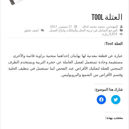
العتلة Tool
المهندس. محمد محمد كذلك
17 سبتمبر، 2017
المرجع الشامل في تربية النحل والملكات وانتاج العسل
اضف تعليق
6,874 زيارة
العتلة
Tool
:
عبارة عن قطعة معدنية لها نهايتان إحداهما منحنية بزاوية قائمة والأخرى
مستقيمة وحادة تستعمل لفصل العاملة عن حجرة التربية ويستخدم الطرف
المنحني للعتلة لتفكيك الأقراص عند الفحص كما تستعمل في تنظيف الخلية
وقسم الأقراص من الشمع والبرويوليس.
شارك هذا الموضوع:
ا
ا
ض
ن
غ
ق
ط
ر
ل
ل
ل
ل
معجب بهذه:
م
م
ش
ش
ا
ا