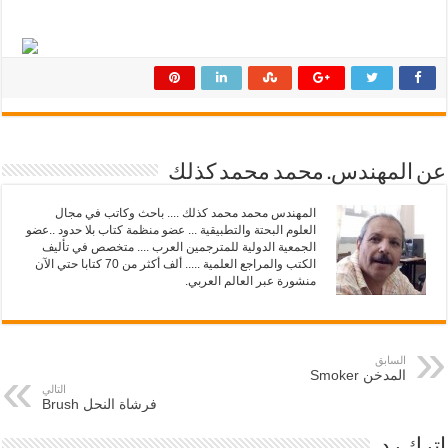
ر
ر
ك
ك
ة
ة
ع
ع
ل
ل
ى
ى
ت
ف
و
ي
ي
س
ت
ب
ر
و
(
ك
ف
(
عن المهندس. محمد محمد كذلك
ت
ف
ح
ت
ف
ح
المهندس محمد محمد كذلك .... باحث وكاتب في مجال
ي
ف
العلوم البحتة والتطبيقية ... عضو منظمة كتاب بلا حدود ..عضو
ن
ي
ا
ن
الجمعية الدولية للمترجمين العرب .... متخصص في تأليف
ف
ا
الكتب والمراجع العلمية ..... ألف أكثر من 70 كتابا حتي الآن
ذ
ف
منشورة عبر العالم العربي.
ة
ذ
ج
ة
د
ج
ي
د
د
ي
ة
د
)
السابق
ة
المدخن Smoker
)
التالي
فرشاة النحل Brush
اترك رد