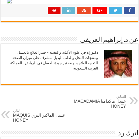
ع
ع
ل
ل
ى
ى
ت
ف
و
ي
ي
س
ت
ب
ر
و
(
ك
ف
(
عن د. إبراهيم العريفي
ت
ف
ح
ت
ف
ح
دكتوراه في علوم الأغذيه والتغذيه - خبير العلاج بالعسل
ي
ف
ومنتجات النحل والطب البديل. مشرف على ميزان الصحه
ن
ي
ا
ن
للتغذيه العلاجيه و مختبر جودة العسل في الرياض - المملكة
ف
ا
العربية السعودية
ذ
ف
ة
ذ
ج
ة
د
ج
ي
د
د
ي
ة
د
السابق
)
ة
عسل ماكداميا MACADAMIA
)
HONEY
التالي
عسل الماكيز البري MAQUIS
HONEY
اترك رد