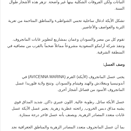
النباتات ولكن الفروقات الشكلية بينها غير واضحة. تزهر هذه الأشجار طوال
السنة.
تشكل الأيكة ادغال ساحلية تحمي الشواطىء والمناطق المتاخمة من تعرية
التربة والعواصف والأعاصير.
تقوم كل من مصر والسودان وعمان بمشاريع لتطوير غابات المانجروف.
وتنفذ شركة أرامكو السعودية مشروعاً مماثلاً ضخماً بالقرب من مصافيه في
المنطقة الشرقية.
وصف العسل:
يجنى عسل المانجروف (الأيكة) القرم (AVICENNA MARINA) في
أندونيسيا وبنغلادش والهند وفيتنام والسودان. وتنتج ولاية فلوريدا عسل
المانجروف الأسود من فصائل أشجار أخرى.
عسل الأيكة سائل, رطوبة عالية, اللون عنبري داكن, شديد المذاق قوي
يشبه مذاق دبس الخروب, رائحته عطرية زهرية, يعتبر عسل الأيكة عسل
غابات متعدد المصادر الزهرية, ويصنف بأنه عسل فاخر درجة ممتازة.
بما أن عسل المانجروف متعدد المصادر الزهرية والمناطق الجغرافية نجد