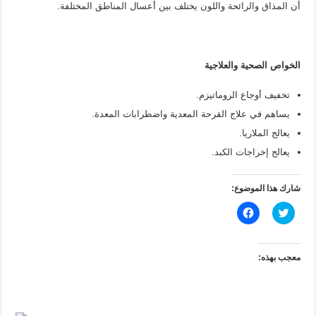
أن المذاق والرائحة واللون يختلف بين أعسال المناطق المختلفة.
الخواص الصحية والعلاجية
تخفيف أوجاع الروماتيزم.
يساهم في علاج القرحة المعدية واضطرابات المعدة.
يعالج الملاريا.
يعالج إخراجات الكبد.
شارك هذا الموضوع:
ا
ا
ض
ن
غ
ق
ط
ر
ل
ل
ل
ل
معجب بهذه:
م
م
ش
ش
ا
ا
ر
ر
ك
ك
ة
ة