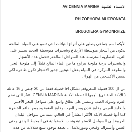
الاسماء العلمية:
AVICENNIA MARINA
RHIZOPHORA MUCRONATA
BRUGOIERA GYMONRHIZE
الأيكة اسم جماعي يطلق على أنواع النباتات التي تنمو على المياة المالحة.
تتكون من أشجار متوسطة الأرتفاع وشجيرات متوسطة الحجم تنتشر على
التربة الغضارية المترسبة عند السواحل المالحة, تتحمل هذه الأشجار
والشجيرات درجة ملوحة تتراوح ما بين الماء المالح قليلاً, إلى ملوحة البحر,
والملوحة المركزة في المياه بفعل التبخير, جذور الأشجار تكون ظاهرة لكي
تمتص الأكسجين من الهواء.
من ال 100 فصيلة المعروفة, تشكل 54 فصيلة فقط من 20 جنس و 16 عائلة
( الأيكة الحقيقي). أهمها الفصيلة الأقنية AVI CENNIA MARINA, التي تضم
القرم وشوك الضب وتنتشر على نطاق واسع على سواحل البحر الأحمر
والخليج العربي وخليج عدن وبحر العرب وخليج العقبة وجميعها دائم الخضرة.
كما أنها فصيلة الأيكة الأكثر انتشاراً في العالم, تمتد من سواحل البلدان
العربية إلى السواحل الاستوائية وتحت الاستوائية في المحيط الهندي وحتى
الصين وأستراليا وفيجي ونيوزيلاندا … يعتقد بوجود سبع سلالات من هذه