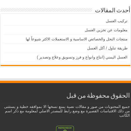
أحدث المقالات
تركيب العسل
معلومات عن تخزين العسل
منتجات النحل والخصائص الاساسية و الاستعملات الاكثر شيوعاً لها
طريقة تناول / أكل العسل
العسل اليمني (انتاج وانواع و فرز وتسويق وعلاج وتصدير )
الحقوق محفوظة من قبل
جميع المحتويات من صور و مقالات نصية يمنع نسخها الا بموافقه خطية و يستثنى
من ذلك الاقتباسات القصيرة مع وضع رابط للمصدر الاصلي لمعلومة مع ذكر اسم
الكاتب