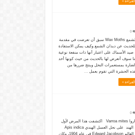
لقراءة »
0
ديدان الشمع Wax Moths سبق أن تعرضت في مقدمة
للحديث عن ديدان الشمع وكيف يمكن الاستفادة
صيد الأسماك على اعتبار أنها ذات منفعة نوعية
نا سوف أتعرض لها بالحديث من حيث كونها أحد
الضارة بمستعمرات النحل وينتج ضررها من
ذه الحشرة التي تقوم بعمل …
لقراءة »
0
حلم الفاروا Varroa mites اكتشفت هذا المرض لأول
مرة في الهند على نحل العسل الهندي Apis indica
من قبل العالم Edward Jacobson في عام 1904، وكان