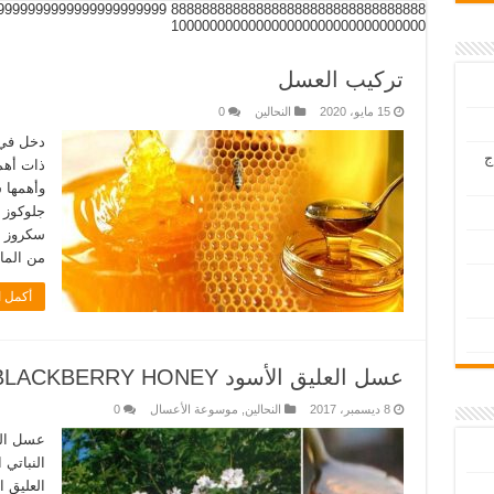
888888888888 99999999999999999999999999999999
100000000000000000000000000000000
تركيب العسل
15 مايو، 2020
النحالين
0
دخل في 
ج
ذات أهمي
من الماء
أكمل ا
عسل العليق الأسود BLACKBERRY HONEY
8 ديسمبر، 2017
النحالين
,
موسوعة الأعسال
0
النباتي 