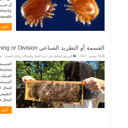
أو تقرير
Commonwealth في 
أكمل ا
القسمة أو التطريد الصناعي Artificial Swarming or Division
30 نوفمبر، 2017
المرجع الشامل في تربية النحل والملكات وانتاج العسل
العمليا
المستعم
للنحال 
الطبيعي
النحال ف
أكمل ا