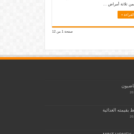
ن ثلاثة أمراض …
لقراءة »
صفحة 1 من 12
اضيون
بقيمته الغذائية