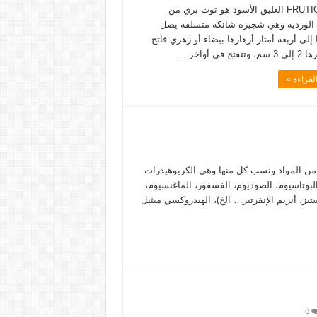
FRUTICOSUS العليق الأسود هو توت بري من
 الوردية وهي شجيرة شائكة متسلقة يصل
 إلى أربعة أمتار أزهارها بيضاء أو زهري فاتح
تح في أواخر …
لقراءة »
ه من المواد ونسب كل منها وهي الكربوهيدرات
رجة الحمضية pH، الرماد، المعادن (البوتاسيوم، الصوديوم، الفسفور، الماغنسيوم،
ستيز، أنزيم الإنفرتيز… الخ)، الهيدروكسي ميثيل
0