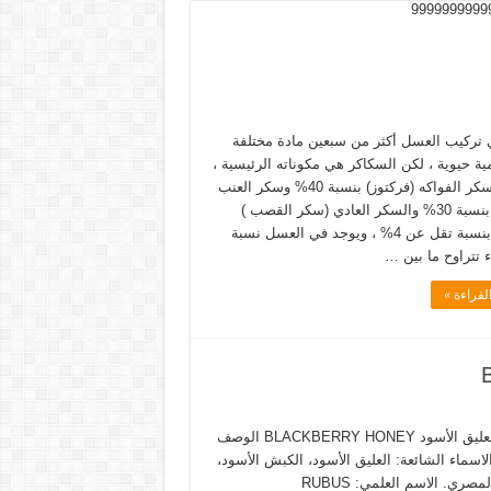
888888888888888888888
تركيب العسل أكثر من سبعين مادة مختلفة
ة حيوية ، لكن السكاكر هي مكوناته الرئيسية ،
وأهمها سكر الفواكه (فركتوز) بنسبة 40% وسكر العنب
جلوكوز بنسبة 30% والسكر العادي (سكر القصب )
سكروز بنسبة تقل عن 4% ، ويوجد في العسل نسبة
 تتراوح ما بين …
لقراءة »
عسل العليق الأسود BLACKBERRY HONEY الوصف
الاسماء الشائعة: العليق الأسود، الكبش الأسود،
العليق المصري. الاسم العلمي: RUBUS