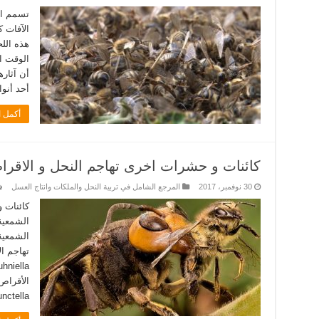
الآفات ك
هذه الل
الوقت ال
أن آثار
أحد أنو
أكمل ا
كائنات و حشرات اخرى تهاجم النحل و الاقر
30 نوفمبر، 2017
المرجع الشامل في تربية النحل والملكات وانتاج العسل
كائنات 
الشمعية
الشمعية
nterpunctella