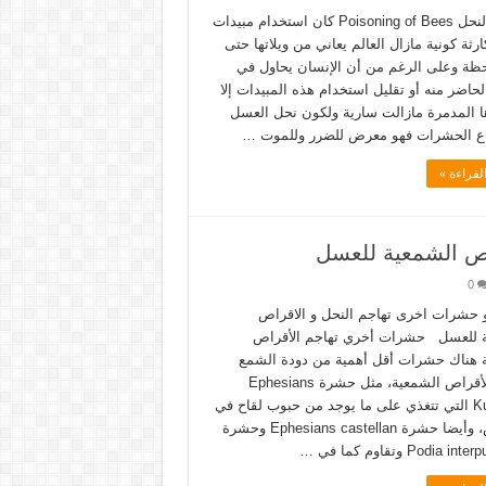
تسمم النحل Poisoning of Bees كان استخدام مبيدات
ارثة كونية مازال العالم يعاني من ويلاتها حتى
حظة وعلى الرغم من أن الإنسان يحاول في
حاضر منه أو تقليل استخدام هذه المبيدات إلا
ها المدمرة مازالت سارية ولكون نحل العسل
اع الحشرات فهو معرض للضرر وللموت …
لقراءة »
اص الشمعية للعسل
0
و حشرات اخرى تهاجم النحل و الاقراص
 للعسل حشرات أخري تهاجم الأقراص
 هناك حشرات أقل أهمية من دودة الشمع
تهاجم الأقراص الشمعية، مثل حشرة Ephesians
Kuhniella التي تتغذي على ما يوجد من حبوب لقاح في
الأقراص، وأيضا حشرة Ephesians castellan وحشرة
Podia i وتقاوم كما في …