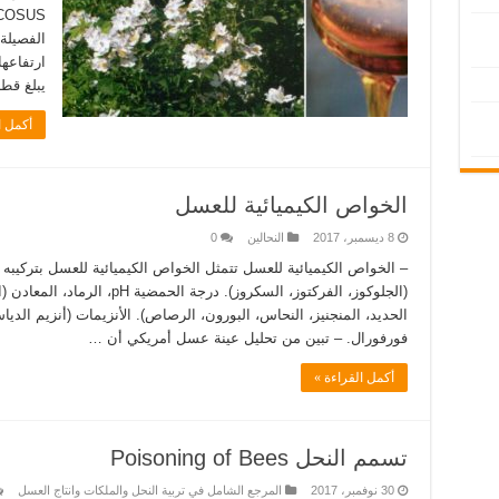
الفصيلة
ارتفاعها
يبلغ قطرها 2 إلى 3 سم، وتتف
أكمل ا
الخواص الكيميائية للعسل
8 ديسمبر، 2017
النحالين
0
– الخواص الكيميائية للعسل تتمثل الخواص الكيميائية للعسل بتركيب
(الجلوكوز، الفركتوز، السكروز). د
الحديد، المنجنيز، النحاس، البورون، الرصاص). الأنزيمات (أنزيم الديا
فورفورال. – تبين من تحليل عينة عسل أمريكي أن …
أكمل القراءة »
تسمم النحل Poisoning of Bees
30 نوفمبر، 2017
المرجع الشامل في تربية النحل والملكات وانتاج العسل