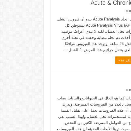
0
J الشلل الحاد Acute Paralysis يبدو أن فيروس الشلل
الحاد Acute Paralysis Virus (APV) يستوطن كل
ت نحل العسل، لكنه لا يبدي أعراضًا مرضية،
 أخذت دم نحلة مصابة وحقنته في نحلة أخرى
لماتت خلال 24 ساعة. ويوجد هذا الفيروس مرافقًا
لذي ينتقل جراثيم هذا المرض. J الشلل …
لقراءة »
0
ات كما هو الحال في الحيوانات والنباتات يصاب
سل بالعدد من الفيروسات الممرضة، ويدرك
ن أن هذه الفيروسات تعمل على تقليل القيمة
دية لمستعمرات نحل العسل، ولهذا السبب لقي
وع من العوامل الممرضة الكثير من الفحص
 حيث ترينا الأبحاث الحديثة أن هذه الفيروسات