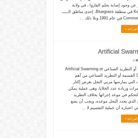
 عن وجود إصابة بحلم الفاروا ، في ولاية
Kentucky في منطقة Bluegrass، إحدى مناطق الـــــ
عام 1991 وتلا ذلك …
لقراءة »
0
القسمة أو التطريد الصناعي Artificial Swarming or
Division القسمة أو التطريد الصناعي من أهم
ت التي يمارسها مربي النحل بغرض إكثار
رات وزيادة عدد الخلايا، وهى عملية يمكن
التحكم في موعد إجرائها بخلاف التطريد
 الذي يحدد النحل موعده، ويجب أن يضع
ي اعتباره أن عملية التقسيم لا …
لقراءة »