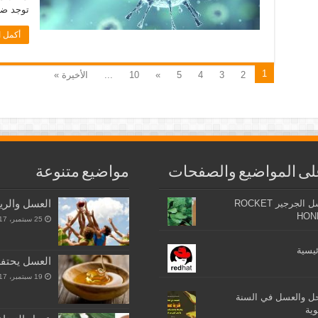
توجد ضم
أكمل ا
1
2
3
4
5
»
10
...
الأخيرة »
لى المواضيع والصفحات
مواضيع متنوعة
العسل والري
عسل الجرجير ROCKET
HON
25 سبتمبر، 2017
ئيسية
العسل يحتفظ 
19 سبتمبر، 2017
حل والعسل في السنة
وية