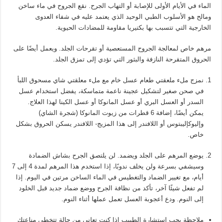
الماء في الأيام الأولى للإصابة أو التهاب الجرح. نقع الجروح في ماء ساخن
ومالح هو الأسلوب الطبي الوحيد الذي يعتمد عليه في شفاء العدوى
الخارجية التي تتسبب بها بكتيريا مقاومة للمضادات الحيوية.
مرهم خاص لمعالجة الجروح المستعصية أو تقرحات الجلد. ويعمل أيضًا على
الحروق المتقرحة النازفة والبثور التي تؤدي إلى تمزق الجلد.
نمزج ملء ملعقتي طعام عسل خام مع ملء معلقتي شاي مسحوق اللبأ
في صحن صغير لتشكيل عجينة ناعمة متماسكة، يفضل استخدام عسل
السدر أو العسل البري أو عسل المانوكا أو عسل الكينا لهذا العلاج.
يمكن أيضًا، إضافة 6 قطرات من زيوت المانوكا (شجرة الشاي)
وإليوكإليبتوس أو اللافندر إلى هذا المزيج- اللافندر يسكن الحروق بشكل
خاص.
يوضع المرهم على الجلد ويضمد. لن يلتصق الجرح بشاش الضمادة
وسيشفي بسرعة ولن يخلف ندوبًا، إذا استخدم هذا المرهم لمدة 4 إلى 7
أيام، مع تغيير الضماد والتغطيس في الماء الساخن مرتين في اليوم. إذا
لم تفعل شيئًا آخر، تأكد من نظافة الجرح ووضع ضماد جديد قبل الخلود
إلى النوم. ودع أعجوبة العسل تعمل عملها أثناء النوم.
ملاحظة يجب استشارة الطبيب إذا كنت تعاني من حالة تتخطى مناعتك