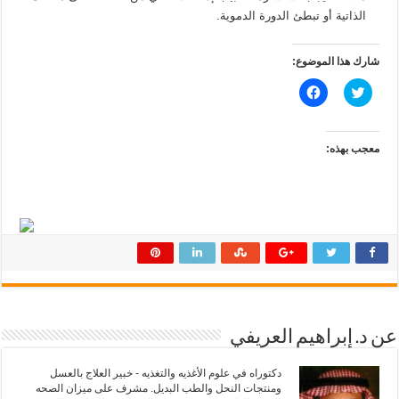
الذاتية أو تبطئ الدورة الدموية.
شارك هذا الموضوع:
ا
ا
ض
ن
غ
ق
ط
ر
ل
ل
ل
ل
معجب بهذه:
م
م
ش
ش
ا
ا
ر
ر
ك
ك
ة
ة
ع
ع
ل
ل
ى
ى
ت
ف
و
ي
ي
س
ت
ب
ر
و
(
ك
ف
(
عن د. إبراهيم العريفي
ت
ف
ح
ت
ف
ح
دكتوراه في علوم الأغذيه والتغذيه - خبير العلاج بالعسل
ي
ف
ومنتجات النحل والطب البديل. مشرف على ميزان الصحه
ن
ي