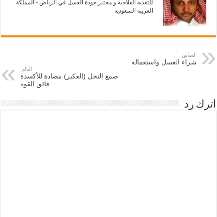
ا
ن
للتغذيه العلاجيه و مختبر جودة العسل في الرياض - المملكة
ف
ا
العربية السعودية
ذ
ف
ة
ذ
ج
ة
د
ج
ي
د
د
ي
ة
د
السابق
)
ة
شراء العسل واستعماله
)
التالي
صمغ النحل (العكبر) مضادة للأكسدة
فائق القوة
اترك رد