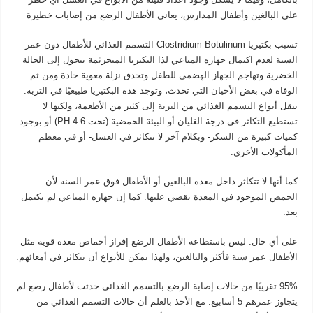
على البالغين وأطفال المدارس، يعاني الأطفال الرضع من إصابات خطيرة
تسبب بكتيريا Clostridium Botulinum التسمم الغذائي للأطفال دون عمر
السنة لعدم اكتمال جهازه المناعي لذا البكتريا المتجرثمة تتحول إلى الحالة
الخضرية وتهاجم الجهاز الهضمي للطفل وتحدق نزلة معوية حادة ومن ثم
الوفاة في بعض الأحيان التي تحدث، وتوجد هذه البكتيريا طبيعيًا في التربة.
تنقل أبواغ التسمم الغذائي من التربة إلى كثير من الأطعمة، ولكنها لا
تستطيع التكاثر في درجة الغليان أو البيئة الحمضية (تحت PH 4.6) أو بوجود
كميات كبيرة من السكر- وبكلام آخر لا تتكاثر في العسل- أو في معظم
المأكولات الأخرى.
كما أنها لا تتكاثر داخل معدة البالغين أو الأطفال فوق عمر السنة لأن
الحمض الموجود في المعدة يقضي عليها. كما إن جهازه المناعي لم يكتمل
بعد.
على أي حال: ليس باستطاعة الأطفال الرضع إفراز أحماض معدة قوية مثل
الأطفال عمر سنة فأكثر والبالغين، ولهذا يمكن للأبواغ أن تتكاثر في أمعائهم.
95% تقريبًا من حالات إصابة الرضع بالتسمم الغذائي حدثت لأطفال رضع لم
يتجاوز عمرهم 5 أسابيع. مع الأخذ بالعلم أن حالات التسمم الغذائي من