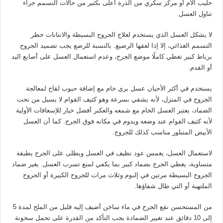
حليب الأم أو مركز سكري من الذرة أعلى بكثير من حالات التسمم جراء
تناول العسل.
لا يشكل العسل الذي يستخدم لعلاج الجروح البسيطة والانتانات خطر
التسمم الغذائي، إلا إذا لعقها الرضيع. بالنسبة للرضع يجب تضميد الجروح
برباط كبير تغطي كاملًا موضع الجرح، وعدم استعمال العسل على أصابع اليد
أو القدم.
يستخدم في أكثر الأحيان عسل بري خام مع إضافة حبوب لقاح لمعالجة
الجروح في المنزل، لأنه يشفي بسرعة وهو كثيف القوام لا يسيل من تحت
الضماد، يعتبر العسل الخام مع شمعه والعكبر أفضل خيار للإسعافات الأولية
لأنه كثيف القوام عند وضعه ويدوم في مكانه فوق الجرح. كما أن العسل
الأبيض المتبلور مناسب كذلك للجروح.
لاستعمال العسل، يغمس عود نظيف في العسل ويطلى على الجرح بطبقة
متساوية، يغطي الجرح بضماد كبير بما يكفي لمنع تسرب العسل. يغير ضماد
الجروح البسيطة مرتين في إلىوم وثلاث مرات للجروح الكبيرة أو الجروح
الملتهبة أو التي طال شفاؤها.
من المستحسن نقع الجرح في ماء ساخن أضيف إليه قليل من الملح لمدة 5
إلى 10 دقائق عند تغيير الضمادة يجب التأكد من القدرة على تحمل سخونة