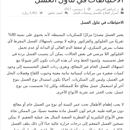
الاحتياطات في تناول العسل
د. إبراهيم العريفي
1 ديسمبر، 2017
أسرار العلاج بالعسل ومنتجات النحل
اضف تعليق
3,451 زيارة
الاحتياطات في تناول العسل
يعتبر العسل مصدرًا مركزًا للسكريات البسيطة، لأنه يحتوي على نسبة 80%
تقريبًا من الجلوكوز والفركتوز. وعليه لا يوصى باستهلاك العسل المفرط لأي
مصاب بمرض السكري، أو ضغط الدم العالى أو البدانة أو عدم تحمل
الجلوكوز اللا مرضي في بعض الحالات، يمكن أن يتسبب العسل بردة في
فعل تحسسيه. ولسوء الحظ وجد أن هذه الردات تكون أكثر شيوعًا مع
استهلاك العسل الخام غير المعالج، وتعزى ردات الفعل التحسسية إلى وجود
كميات صغيرة من مركبات كيميائية نباتية معينة وحبوب اللقاح وفضلات النحل
في العسل، وليس إلى السكريات. أحيانًا يكون استبدال نوع العسل بنوع
آخر أو استعمال عسل معالج حلًا للمشكلة، ولكن إذا تحسست من نوع
عسل، يجب الحذر عند تجربة الأنواع الأخرى.
لا يجب إطعام الأطفال تحت عمر السنة أي نوع من العسل خام أو معالج
دون مراقبة طبية. فرغم كون العسل مادة معقمة نسبيًا، من الممكن نجاة
بعض الأبواغ البكتيرية أو الفطرية الصعبة المنال بعد عملية التعقيم. لا يمكن
تسخين العسل المعقم إلى درجات حرارة عالية جدًا لأن ذلك يتلف العسل
بالكامل، وفيما لا يشكل وجود أعداد قليلة من الأبواغ في العسل أي خطر