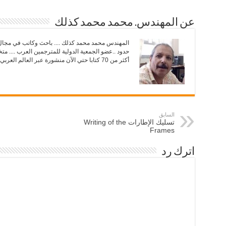
(
ك
ف
(
ت
ف
ح
ت
عن المهندس. محمد محمد كذلك
ف
ح
ي
ف
ن
ي
المهندس محمد محمد كذلك .... باحث وكاتب في مجال ال
ا
ن
حدود ..عضو الجمعية الدولية للمترجمين العرب .... مت
ف
ا
ذ
ف
أكثر من 70 كتابا حتي الآن منشورة عبر العالم العربي.
ة
ذ
ج
ة
د
ج
ي
د
د
ي
ة
د
)
ة
)
السابق
تسليك الإطارات Writing of the
Frames
اترك رد