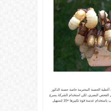
ة أغطية الحضنة المخترمة خاصة حضنة الذكور
العذارى واحدة بواحدة باستخدام المبضع Forceps بغرض الفحص البصري، لكن استخدام الشركة يسرع
من عملية إزالة الأغطية بشكل يسير من فحص عذارى الذكور عن قرب باستخدام عدسة قوة تكبيرها ×10 لتسهيل