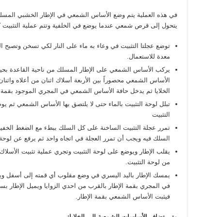
في هذه العملية يتم وضع الأساس الشمعي في الإطار الخشبي المسل
يتحول إلى قرص شمعي عندما يوضع في الخلفية وتتم عملية التثبيت ك
توضع عجلتا التثبيت في وعاء به ماء على النار لكي تسخن وتصبح ال
معدة للاستعمال.
يركب الأساس الشمعي على الإطار المسلك من ناحية القاعدة بح
الأساس الشمعي محصوراً بين الأربعة أسلاك اثنان من أعلاه واثنا
الخلايا ثم يدخل حافة الأساس الشمعي في المجري الموجود بقمة ا
تبلل لوحة التثبيت بالماء حتى لا يلتصق بها الأساس الشمعي ثم ي
التثبيت
تمرر عجلة التثبيت الساخنة على كل السلك ببطء مع الضغط الخفي
السلك فيه ويجب أن تمرر العجلة في اتجاه واحد ثم يرفع عن لوحة 
يقلب الإطار ويوضع على لوحة التثبيت وتجري عملية تثبيت الأسلا
من لوحة التثبيت.
يمسك الإطار باليد اليسري في وضع مقلوب أي قمته إلى أسفل و
في المجري بقمة الإطار بالقرب من احدي الزوايا ويميل الإطار بس
فيثبت الأساس الشمعي بقمة الإطار.
متى تضاف الأساسات الشمعية إلى الخلايا: