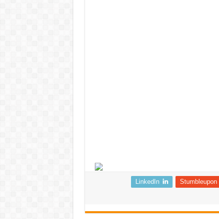
LinkedIn
Stumbleupon