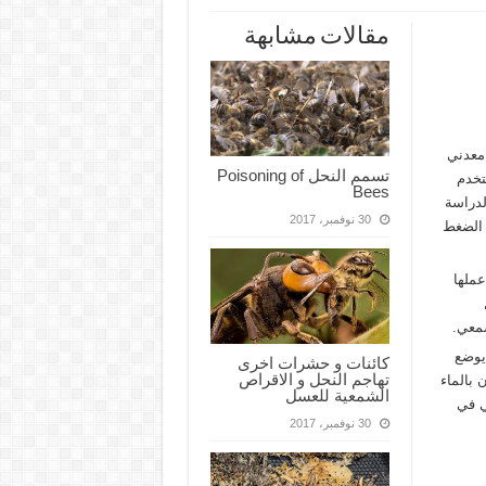
مقالات مشابهة
 معدني
تسمم النحل Poisoning of
تخدم
Bees
لدراسة
30 نوفمبر، 2017
 الضغط
ل عملها
شمعي.
يوضع
كائنات و حشرات اخرى
تهاجم النحل و الاقراص
 بالماء
الشمعية للعسل
ي في
30 نوفمبر، 2017