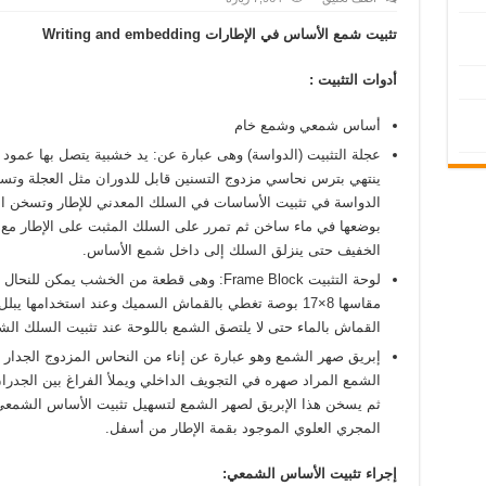
تثبيت شمع الأساس في الإطارات
Writing and embedding
أدوات التثبيت :
أساس شمعي وشمع خام
عجلة التثبيت (الدواسة) وهى عبارة عن: يد خشبية يتصل بها عمود
ينتهي بترس نحاسي مزدوج التسنين قابل للدوران مثل العجلة وتس
الدواسة في تثبيت الأساسات في السلك المعدني للإطار وتسخن ا
بوضعها في ماء ساخن ثم تمرر على السلك المثبت على الإطار مع
الخفيف حتى ينزلق السلك إلى داخل شمع الأساس.
لوحة التثبيت Frame Block: وهى قطعة من الخشب يمكن للنحا
مقاسها 8×17 بوصة تغطي بالقماش السميك وعند استخدامها يبلل
القماش بالماء حتى لا يلتصق الشمع باللوحة عند تثبيت السلك ال
إبريق صهر الشمع وهو عبارة عن إناء من النحاس المزدوج الجدار 
الشمع المراد صهره في التجويف الداخلي ويملأ الفراغ بين الجدران
ثم يسخن هذا الإبريق لصهر الشمع لتسهيل تثبيت الأساس الشمع
المجري العلوي الموجود بقمة الإطار من أسفل.
إجراء تثبيت الأساس الشمعي: