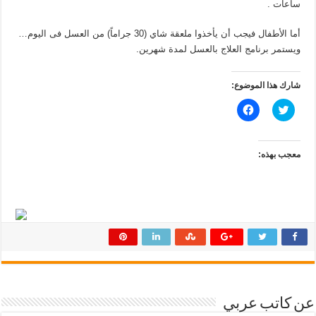
ساعات .
أما الأطفال فيجب أن يأخذوا ملعقة شاي (30 جراماً) من العسل فى اليوم…
ويستمر برنامج العلاج بالعسل لمدة شهرين.
شارك هذا الموضوع:
ا
ا
ض
ن
غ
ق
ط
ر
ل
ل
ل
ل
معجب بهذه:
م
م
ش
ش
ا
ا
ر
ر
ك
ك
ة
ة
ع
ع
ل
ل
ى
ى
ت
ف
و
ي
ي
س
ت
ب
ر
و
(
ك
ف
(
عن كاتب عربي
ت
ف