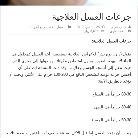
جرعات العسل العلاجية
كاتب عربي
24 سبتمبر، 2017
العسل الخصائص و الفوائد
اضف تعليق
3,614 زيارة
جرعات العسل العلاجية:
يقول (د.ن. يويريش) للأغراض العلاجية يستحسن أخذ العسل كمحلول فى
الماء لأنه بهذه الصورة يسهل امتصاص مكوناته ووصولها إلى مجري الدم،
حيث تنقل إلي أنسجة الجسم وخلاياه.. وقد دلت المشاهدات على أن
أحسن جرعة يومية للشخص البالغ هي 200-100 جرام على الأكثر، ويجب أن
تؤخذ بالطريق الآتية:
60-30 جراماً فى الصباح
80-40 جراماً فى الظهر
60-30 جراماً فى المساء
ويجب أن يؤخذ العسل إما قبل الأكل بساعة ونصف أو ساعتين أو بعده بثلاث