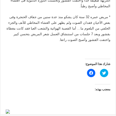
الكريهة ضعيفة جداً واختفت القشور وتحسنت الدورة الدموية فى الغشاء
المخاطي وأصبح رطباً.
* مريض عمره 32 سنة كان يشكو منذ عدة سنين من جفاف الحنجرة وفى
بعض الأحيان فقدان الصوت ولم يظهر على الغشاء المخاطي للأنف والجزء
الخلفي من البلعوم ما… أما القصبة الهوائية والشعب العبا فقد كانت مغطاة
بقشور وبعد 7 جلسات من استنشاق العسل شعر المريض بتحسن كبير
واختفت القشور وأصبح الصوت راتقا.
شارك هذا الموضوع:
ا
ا
ض
ن
غ
ق
ط
ر
ل
ل
ل
ل
معجب بهذه:
م
م
ش
ش
ا
ا
ر
ر
ك
ك
ة
ة
ع
ع
ل
ل