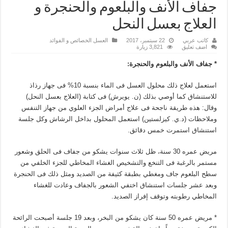
جفاف الأنف والبلعوم والحنجرة و
العلاج بعسل النحل
كاتب عربي
22 سبتمبر، 2017
العسل الخصائص و الفوائد
اضف تعليق
3,821 زيارة
* جفاف الأنف والبلعوم والحنجرة:
استعمل لعلاج ذلك محلول العسل فى الماء بنسبة 10% فى جهاز رذاذ
للاستنشاق كما أوصي بذلك (ن. يويرش) فى كتابة (العلاج بعسل النحل)
وقال: هذه طريقة ناجحة فى علاج أمراض الجزء العلوي من جهاز التنفس
وملاحظات (د.ي. كيزلستين) استعمل المحلول بداخل الرشاش وكل جلسة
استنشاق استمرت خمس دقائق.
مريض عمره 30 سنة، ظل ثلاث سنوات يشكو من جفاف فى الحلق وشعور
مستمر بالرغبة فى التنخع والتشخيص الغشاء المخاطي للجزء الخلفي من
سطح البلعوم جاف ومغطي بطبقة كثيفة من الصديد ومثل ذلك فى الحنجرة
وبعد عشر جلسات استنشاق اختفي الشعور بالجفاف وعادت للغشاء
المخاطي رطوبته وتوقف إفراز الصديد.
* مريض عمره 50 سنة كان يشكو من البخر، وبعد 19 جلسة أصبحت الرائحة