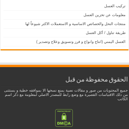
تركيب العسل
معلومات عن تخزين العسل
منتجات النحل والخصائص الاساسية و الاستعملات الاكثر شيوعاً لها
طريقة تناول / أكل العسل
العسل اليمني (انتاج وانواع و فرز وتسويق وعلاج وتصدير )
الحقوق محفوظة من قبل
جميع المحتويات من صور و مقالات نصية يمنع نسخها الا بموافقه خطية و يستثنى
من ذلك الاقتباسات القصيرة مع وضع رابط للمصدر الاصلي لمعلومة مع ذكر اسم
الكاتب