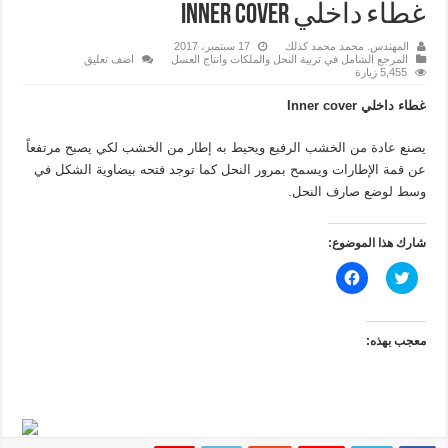
غطاء داخلي Inner cover
المهندس. محمد محمد كذلك
17 سبتمبر، 2017
المرجع الشامل في تربية النحل والملكات وانتاج العسل
اضف تعليق
5,455 زيارة
غطاء داخلي
Inner cover
يصنع عادة من الخشب الرفيع ويحيط به إطار من الخشب لكي يصبح مرتفعاً
عن قمة الإطارات ويسمح بمرور النحل كما توجد فتحه بيضاوية الشكل في
وسط لوضع صارف النحل.
شارك هذا الموضوع:
ا
ا
ض
ن
غ
ق
ط
ر
ل
ل
ل
ل
معجب بهذه:
م
م
ش
ش
ا
ا
ر
ر
ك
ك
ة
ة
ع
ع
ل
ل