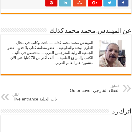
ى
ى
ت
ف
و
ي
ي
س
ت
ب
ر
و
(
ك
ف
(
عن المهندس. محمد محمد كذلك
ت
ف
ح
ت
ف
ح
المهندس محمد محمد كذلك .... باحث وكاتب في مجال
ي
ف
العلوم البحتة والتطبيقية ... عضو منظمة كتاب بلا حدود ..عضو
ن
ي
ا
ن
الجمعية الدولية للمترجمين العرب .... متخصص في تأليف
ف
ا
الكتب والمراجع العلمية ..... ألف أكثر من 70 كتابا حتي الآن
ذ
ف
منشورة عبر العالم العربي.
ة
ذ
ج
ة
د
ج
ي
د
د
ي
ة
د
)
السابق
ة
)
الغطاء الخارجي Outer cover
التالي
باب الخلية Hive entrance
اترك رد