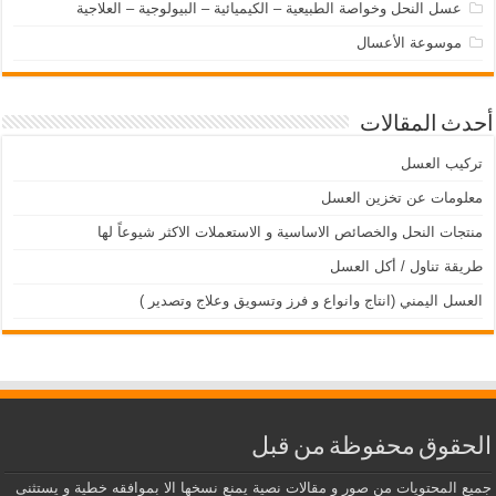
عسل النحل وخواصة الطبيعية – الكيميائية – البيولوجية – العلاجية
موسوعة الأعسال
أحدث المقالات
تركيب العسل
معلومات عن تخزين العسل
منتجات النحل والخصائص الاساسية و الاستعملات الاكثر شيوعاً لها
طريقة تناول / أكل العسل
العسل اليمني (انتاج وانواع و فرز وتسويق وعلاج وتصدير )
الحقوق محفوظة من قبل
جميع المحتويات من صور و مقالات نصية يمنع نسخها الا بموافقه خطية و يستثنى