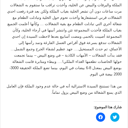
الملكة واليرقات والبيض عن الخلية، وأخذت تراقب ما ستقوم به الشغالات
مرت ساعات دون أن تشعر الخلية بغياب الملكة ولكن بعد فترة رفعت احدي
الشغالات قرني استشعارها وأخذت تحوم حول الخلية وتبادلت الطعام مع
شغالة أخري التي تبادلت الطعام مع بقية الشغالات … وكأنها أعلمت الجميع
بغياب الملكة فأخذت المجموعة تئن وانتشر أنينها في أرجاء الخلية، وكأن
المجموعة أصيبت بالحمى ومضت أسابيع بعدها لاحظت السيدة إن احدي
الشغالات تندفع بسرعة فوق أقراص العسل الفارغة وتمد رأسها إلى
الأعماق، ثم حدث المستحيل…. جهد عظيم لشفاء الجرح وجمع الشمل…
فقد بدأت الشغالات – الأمهات الكاذبة – في وضع البيض – بينما تجمعت
حولها الحاضنات تطعمها الغذاء الملكي!…. وببطء ومثابرة قامت الشغالة
بوضع البيض بمعدل 8-6 بيضات في اليوم، بينما تضع الملكة الحقيقة 3000-
2000 بيضة في اليوم.
من هذا تستنتج السيدة الاسترالية أنه في حالة عدم وجود الملكة فإن العامل
الذي يمنع الشغالة من وضع البيض يزول تماماً.
شارك هذا الموضوع:
ا
ا
ض
ن
غ
ق
ط
ر