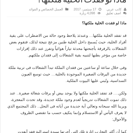
ماذا لو فقدت الخلية ملكتها؟
كاتب عربي
17 سبتمبر، 2017
العسل الخصائص و الفوائد
اضف تعليق
4,098 زيارة
ماذا لو فقدت الخلية ملكتها؟
قد تفقد الخلية ملكتها… وعندئذ يلاحظ وجود حالة من الاضطراب على بقية
أفراد الخلية، حيث يُسمح داخل الخلية طنين مزعج نتيجة لذلك، فتقوم بعض
الشغالات بالرفرفة بأجنحتها محدثة تياراً هوائياً وتفرز عند ذلك إفرازات
خاصة من مؤخر بطنها لتنبيه بقية الشغالات إلى فقدان ملكتهم.
وفى خلال ساعة أو ساعتين من فقدان الملكة تبدأ الشغالات فى تربية ملكة
جديدة من اليرقات الصغيرة الموجودة بالخلية… حيث توسع العيون
السداسية، وتُبني عليها البيوت الملكية.
ولكن…. قد تفقد الخلية ملكتها ولا يوجد بيض أو يرقات شغالة صغيرة.. عند
ذلك تموت الشغالات تدريجياً لعدم وجود ملكة جديدة، وقد تحدث المعجزة،
ويرينا الله سبحانه وتعالي آية جديدة من آياته فى النحل.. ذلك المجتمع الذي
لا يعرف اليأس أو الاستسلام وإنما يتكيف حسب ما تقتضي الظروف
والأحوال:
كما أن أكثر التجارب إثارة تلك التي أجرتها سيدة استرالية فقد أبعدت