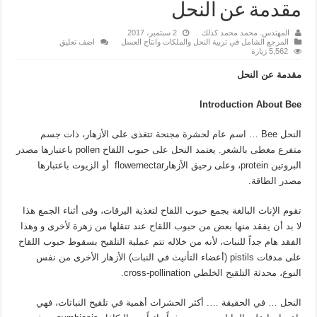
مقدمة عن النحل
المهندس. محمد محمد كذلك
2 سبتمبر، 2017
المرجع الشامل في تربية النحل والملكات وانتاج العسل
اضف تعليق
5,562 زيارة
مقدمة عن النحل
Introduction About Bee
النحل Bee … اسم عام لحشرة مجنحة تتغذى على الأزهار، ذات جسم
متفرع مغطى بالشعر. يعتمد النحل على حبوب اللقاح pollen باعتبارها مصدر
البروتين protein، وعلى رحيق الأزهارflowernectar أو الزيوت باعتبارها
مصدر الطاقة.
تقوم الإناث البالغة بجمع حبوب اللقاح لتغذية اليرقات، وفى أثناء الجمع هذا
لا بد أن يفقد منها بعض من حبوب اللقاح عند تنقلها من زهرة لأخرى و وهذا
الفقد هام جداً للنبات، لأنه من خلاله تتم عملية التلقيح بسقوط حبوب اللقاح
على مدقات pistils (أعضاء التأنيث في النبات) الأزهار الأخرى من نفس
النوع، محدثة التلقيح الخلطي cross-pollination.
النحل … في الحقيقة …. أكثر الحشرات أهمية في تلقيح النباتات، فهي