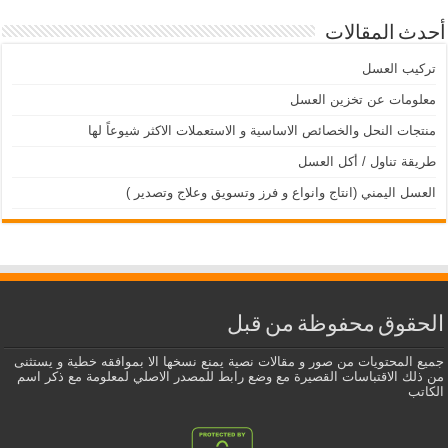
أحدث المقالات
تركيب العسل
معلومات عن تخزين العسل
منتجات النحل والخصائص الاساسية و الاستعملات الاكثر شيوعاً لها
طريقة تناول / أكل العسل
العسل اليمني (انتاج وانواع و فرز وتسويق وعلاج وتصدير )
الحقوق محفوظة من قبل
جميع المحتويات من صور و مقالات نصية يمنع نسخها الا بموافقه خطية و يستثنى
من ذلك الاقتباسات القصيرة مع وضع رابط للمصدر الاصلي لمعلومة مع ذكر اسم
الكاتب