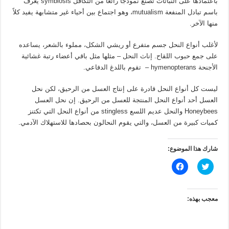
باعتمادها على النباتات تصنع نموذجاً رائعاً من التكافل symbiosis يعرف
باسم تبادل المنفعة mutualism، وهو اجتماع بين أحياء غير متشابهة يفيد كلاً
منها الآخر.
لأغلب أنواع النحل جسم متفرع أو ريشي الشكل، مملوء بالشعر، يساعده
على جمع حبوب اللقاح. إناث النحل – مثلها مثل باقي أعضاء رتبة غشائية
الأجنحة hymenopterans – تقوم باللدغ الدفاعي.
ليست كل أنواع النحل قادرة على إنتاج العسل من الرحيق، لكن نحل
العسل أحد أنواع النحل المنتجة للعسل من الرحيق. إن نحل العسل
Honeybees والنحل عديم اللسع stingless من أنواع النحل التي تكتنز
كميات كبيرة من العسل، والتي يقوم النحالون بحصادها للاستهلاك الآدمي.
شارك هذا الموضوع:
ا
ا
ض
ن
غ
ق
ط
ر
ل
ل
ل
ل
معجب بهذه:
م
م
ش
ش
ا
ا
ر
ر