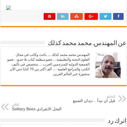
ك
ك
ة
ة
ع
ع
ل
ل
ى
ى
ت
ف
و
ي
ي
س
ت
ب
ر
و
(
ك
ف
(
عن المهندس. محمد محمد كذلك
ت
ف
ح
ت
ف
ح
المهندس محمد محمد كذلك .... باحث وكاتب في مجال
ي
ف
العلوم البحتة والتطبيقية ... عضو منظمة كتاب بلا حدود ..عضو
ن
ي
ا
ن
الجمعية الدولية للمترجمين العرب .... متخصص في تأليف
ف
ا
الكتب والمراجع العلمية ..... ألف أكثر من 70 كتابا حتي الآن
ذ
ف
منشورة عبر العالم العربي.
ة
ذ
ج
ة
د
ج
ي
د
د
ي
ة
د
)
السابق
ة
)
قبل ان نبدأ .. ديدان الشمع
التالي
النحل الانفرادي Solitary Bees
اترك رد