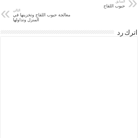
السابق
)
ة
حبوب اللقاح
)
التالي
معالجة حبوب اللقاح وتخزينها في
المنزل وتداولها
اترك رد