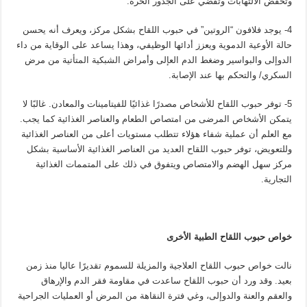
وتخفض الالتهابات وتقضي على الجذور الحرة.
4- يوجد فلافون “الروتين” في حبوب اللقاح بشكل مركز، ويعرف أنه يحسن
حالة الأوعية الدموية ويعزز أدائها الوظيفي، وهذا يساعد على الوقاية من داء
الدوإلى والبواسير وضغط الدم العإلى وأمراض الشبكية المتأتية من مرض
السكري/ والتحكم بها عند الإصابة.
5- توفر حبوب اللقاح للأشخاص مصدرًا غذائيًا للفيتامينات والمعادن. غالبًا لا
يتمكن الأشخاص المرضى من امتصاص الطعام والعناصر الغذائية كما يجب.
مع العلم أن عملية شفاء هؤلاء تتطلب مستويات أعلى من العناصر الغذائية
وللتعويض، توفر حبوب اللقاح العديد من العناصر الغذائية الأساسية بشكل
مركز سهل الهضم والامتصاص ويتفوق في ذلك على المتممات الغذائية
التجارية.
خواص حبوب اللقاح الطبية الأخرى
نالت خواص حبوب اللقاح العلاجية والمزيلة للسموم تقديرًا عاليا منذ زمن
بعيد. وقد ورد أن حبوب اللقاح ساعدت في مقاومة فقر الدم والإرهاق
والعقم والعنة والدوإلى، وغي فترة النقاهة من المرض أو العمليات الجراحية