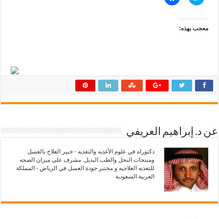
ض
ن
غ
ق
ط
ر
ل
ل
ل
ل
معجب بهذه:
م
م
ش
ش
ا
ا
ر
ر
ك
ك
ة
ة
ع
ع
ل
ل
ى
ى
ت
ف
و
ي
ي
س
ت
ب
ر
و
(
ك
ف
(
عن د. إبراهيم العريفي
ت
ف
ح
ت
ف
ح
دكتوراه في علوم الأغذيه والتغذيه - خبير العلاج بالعسل
ي
ف
ومنتجات النحل والطب البديل. مشرف على ميزان الصحه
ن
ي
ا
ن
للتغذيه العلاجيه و مختبر جودة العسل في الرياض - المملكة
ف
ا
العربية السعودية
ذ
ف
ة
ذ
ج
ة
د
ج
ي
د
د
ي
ة
د