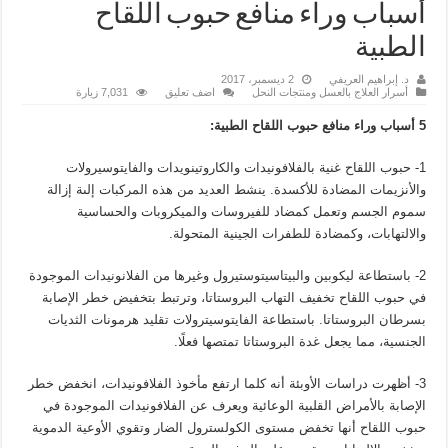
أسباب وراء منافع حبوب اللقاح
الطبية
د. إبراهيم العريفي
2 ديسمبر، 2017
أسرار العلاج بالعسل ومنتجات النحل
اضف تعليق
7,031 زيارة
5 أسباب وراء منافع حبوب اللقاح الطبية:
1- حبوب اللقاح غنية بالفلافونيدات والكاروتينويدات والفايتوسيرولات
والأنزيمات المضادة للأكسدة. ينشط العديد من هذه المركبات إلىة إزالة
سموم الجسم وتعمل كمضاد للفيروسات والميكروبات والحساسية
والالتهابات، وكمضادة للطفرات الجينية المتحولة.
2- باستطاعة ليكوبين والبيتاسيتوستيرول وغيرها من الفلانونيدات الموجودة
في حبوب اللقاح تخفيف التهاب البروستاتا، وترتبط بتخفيض خطر الإصابة
بسرطان البروستاتا. باستطاعة الفايتوسيترولات تقليد هرمونات الثديات
الجنسية، مما يجعل غدة البروستاتا تمتصها فعلًا.
3- أظهرت دراسات الأوبئة أنه كلما ارتفع مأخوذ الفلافونيدات، انخفض خطر
الإصابة بالأمراض القلبية الوعائية ويعرف عن الفلافونيدات الموجودة في
حبوب اللقاح أنها تخفض مستوى الكولسترول الضار وتقوي الأوعية الدموية