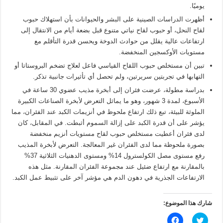
يوميًا.
أظهرت الدراسات الصينية على البشر والحيوانات بأن استهلاك حبوب
لقاح النحل، أو حبوب لقاح نياتي متنوع قبل بضعة أيام من الانتقال إلى
ارتفاعات عالية يقلل من حوادث الدوخة ويحسن قدرة التأقلم مع
مستويات الأوكسجين المنخفضة.
تبين أن مستخلص حبوب اللقاح القياسي فاعل لعلاج تضخم البروستاتا أو
التهابها في تجربتين سريرتين، ولم تحصل أي تأثيرات جانبية تذكر.
بدراسة مطولة، عرضت فئران إلى أبخرة مذيب عضوي 30 ساعة في
الأسبوع، لمدة 3 شهور، وهو ما يماثل التعرض لأبخرة الصناعات الكبيرة
الملوثة للبيئة، تبع ذلك ارتفاع ملحوظ في أنزيمات الكبد عند الفئران، مما
يؤشر على أن قدرة الكبد على إزالة السموم أثبطت. في المقابل، كان
لدى فئران أعطيت مستخلص حبوب لقاح مستويات أنزيم منخفضة
بصورة ملحوظة مما لدى الفئران غير المعالجة. التعرض لأبخرة المذيب
رفع مستوى مصل الكولسترول 14% ومستوى الدهنيات الثلاثية 37%
بالمقارنة مع ارتفاع ضئيل عند مجموعة الفئران المقارنة. مثل هذه
الارتفاعات الجذرية في دهون الدم هي مؤشر آخر على تثبيط عمل الكبد.
شارك هذا الموضوع:
ا
ا