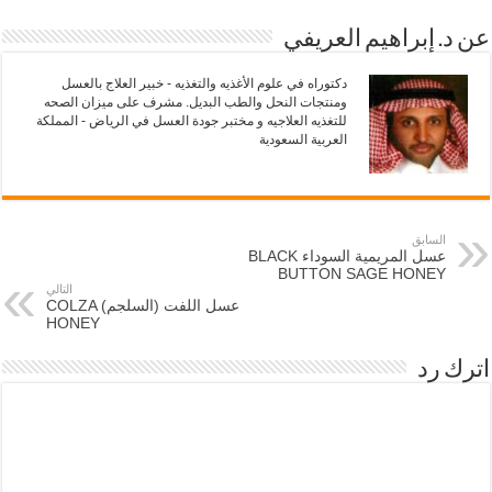
ر
و
(
ك
ف
(
عن د. إبراهيم العريفي
ت
ف
ح
ت
ف
ح
دكتوراه في علوم الأغذيه والتغذيه - خبير العلاج بالعسل
ي
ف
ومنتجات النحل والطب البديل. مشرف على ميزان الصحه
ن
ي
ا
ن
للتغذيه العلاجيه و مختبر جودة العسل في الرياض - المملكة
ف
ا
العربية السعودية
ذ
ف
ة
ذ
ج
ة
د
ج
ي
د
د
ي
ة
د
السابق
)
ة
عسل المريمية السوداء BLACK
)
BUTTON SAGE HONEY
التالي
عسل اللفت (السلجم) COLZA
HONEY
اترك رد