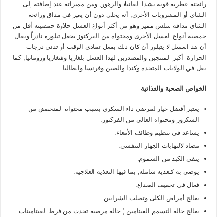
رائحته عطرية قوية بشذا الفانيلا والزهور, ومن مميزاته عند إضافته إلى
الشاي أو المشروبات الأخرى, أنه يحلي دون أن يغير في مذاق ورائحة
الشاي مذاقه سلس مميز وهو من أكثر أنواع العسل حلاوة حمضيته أقل من
حمضية أنواع العسل الأخرى ومحتواه من الفركتوز يجعل تبلوره نادراً ويقال
أن هذ العسل لا يتبلور أن كان ذلك بفعل تمادي الوقت أو تدني درجات
الحرارة, أكبر المنتجين والمصدرين لهذا العسل بلغاريا وهنغاريا ورومانيا, كما
يقل في الولايات المتحدة وكندا والصين وفرنسا وايطاليا.
الخواص الصحية والغذائية
يعتبر أفضل خيار لمرضى داء السكري بسبب محتواه المنخفض من
السكروز ومحتواه العالي من الفركتوز.
يساعد في تنظيم وظائف الأمعاء.
مضاد لالتهابات الجهاز التنفسي.
ينقي الكبد من السموم.
يوصي به كتغذية شاملة, بما فيها التغذية العلاجية.
فعال في تخفيف الصداع.
يعالج أمراض الكلى وتصلب الشرايين.
يعالج حالة التسمم الفيتامين ( حالة مرضية تحدث من فرط الفيتامينات