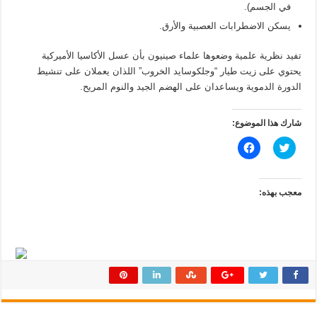
في الجسم).
يسكن الاضطرابات العصبية والأرق.
تفيد نظرية علمية وضعوها علماء صينيون بأن عسل الأكاسيا الأميركية
يحتوي على زيت طيار “وجلكوسايد الخروب” اللذان يعملان على تنشيط
الدورة الدموية ويساعدان على الهضم الجيد والنوم المريح.
شارك هذا الموضوع:
ا
ا
ض
ن
غ
ق
ط
ر
ل
ل
ل
ل
معجب بهذه:
م
م
ش
ش
ا
ا
ر
ر
ك
ك
ة
ة
ع
ع
ل
ل
ى
ى
ت
ف
و
ي
ي
س
ت
ب