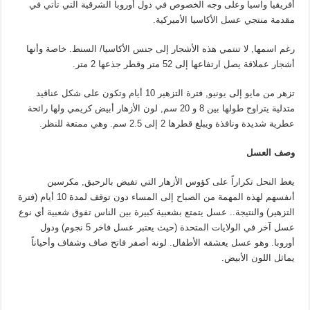
أفريقيا وآسيا وعلى وجه الخصوص في دول أوروبا الشرقية التي تأتي في
مقدمة منتجي عسل الأكاسيا الأميركية.
رغم اسمها, لا تنتمي هذه الأشجار إلى جنس الأكاسيا/ السنط. خاصة وأنها
أشجار عملاقة يصل ارتفاعها إلى 52 متر وقطر جذعها 2 متر.
تزهر من مايو إلى يونيو, فترة التزهير 10 أيام وتكون على شكل عناقيد
متدلية يتراوح طولها بين 8 و 20 سم, لون الأزهار أبيض كريمي ولها رائحة
عطرية شديدة ونافذة ويبلغ قطرها 2 إلى 2.5 سم. وهي ممتعة للنظر.
وصف العسل
يغط النحل تكراراً على كؤوس الأزهار التي تفيض بالرحيق, مكرسين
أنفسهم لهذه المهمة من الصباح إلى المساء دون توقف لمدة 10 أيام (فترة
التزهير) والنتيجة.. عسل يتمتع بشعبية كبيرة بين الناس تفوق شعبية أي نوع
عسل آخر في الولايات المتحدة (حيث يعتبر عسل فاخر 5 نجوم) ودول
أوروبا. وهو عسل يعشقه الأطفال. لونه أصفر فاتح صاف وشفاف وأحياناً
يماثل اللون الأبيض.